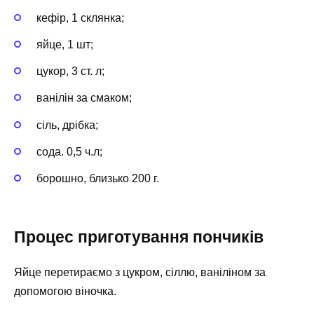
кефір, 1 склянка;
яйце, 1 шт;
цукор, 3 ст. л;
ванілін за смаком;
сіль, дрібка;
сода. 0,5 ч.л;
борошно, близько 200 г.
Процес приготування пончиків
Яйце перетираємо з цукром, сіллю, ваніліном за
допомогою віночка.