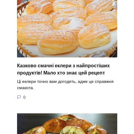
Казково смачні еклери з найпростіших
продуктів! Мало хто знає цей рецепт
Ці еклери точно вам догодять, адже це справжня
смакота.
0