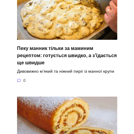
Пеку манник тільки за маминим
рецептом: готується швидко, а з’їдається
ще швидше
Дивовижно м’який та ніжний пиріг із манної крупи
0