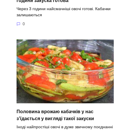
години закуска готова
Через 3 години найсмачніші овочі готові. Кабачки
залишаються
0
Половина врожаю кабачків у нас
з’їдається у вигляді такої закуски
Іноді найпростіші овочі в дуже звичному поєднанні