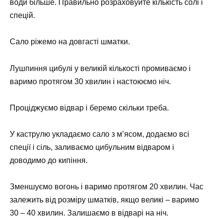
води більше. Правильно розраховуйте кількість солі і
спецій.
Сало ріжемо на довгасті шматки.
Лушпиння цибулі у великій кількості промиваємо і
варимо протягом 30 хвилин і настоюємо ніч.
Проціджуємо відвар і беремо скільки треба.
У каструлю укладаємо сало з м’ясом, додаємо всі
спеції і сіль, заливаємо цибульним відваром і
доводимо до кипіння.
Зменшуємо вогонь і варимо протягом 20 хвилин. Час
залежить від розміру шматків, якщо великі – варимо
30 – 40 хвилин. Залишаємо в відварі на ніч.