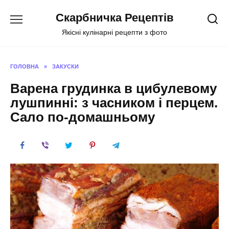
Перейти
Скарбничка Рецептів
до
вмісту
Якісні кулінарні рецепти з фото
ГОЛОВНА
»
ЗАКУСКИ
Варена грудинка в цибулевому
лушпинні: з часником і перцем.
Сало по-домашньому