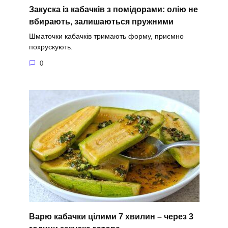
Закуска із кабачків з помідорами: олію не
вбирають, залишаються пружними
Шматочки кабачків тримають форму, приємно
похрускують.
0
Варю кабачки цілими 7 хвилин – через 3