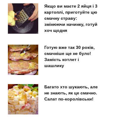
Якщо ви маєте 2 яйця і 3
картоплі, приготуйте цю
смачну страву:
змінюючи начинку, готуй
хоч щодня
Готую вже так 30 років,
смачніше ще не було!
Замість котлет і
шашлику
Багато хто шукають, але
не знають, як це смачно.
Салат по-королівськи!