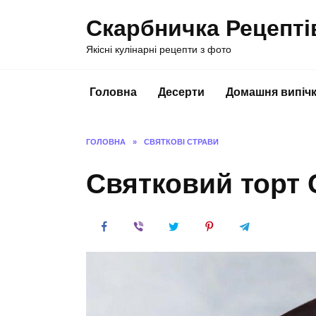
Перейти
Скарбничка Рецепті
до
вмісту
Якісні кулінарні рецепти з фото
Головна
Десерти
Домашня випіч
ГОЛОВНА
»
СВЯТКОВІ СТРАВИ
Святковий торт 