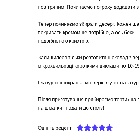
повітряним. Починаємо потроху додавати з
Тепер починаємо збирати десерт. Кожен ш
покривати кремом не потрібно, а ось боки 
подрібненою крихтою.
Залишилося тільки розтопити шоколад з в
мікрохвильовці короткими циклами по 10-15
Глазур’ю прикрашаємо верхівку торта, акур
Після приготування прибираємо тортик на в
на шматки і подати до столу!
Оцініть рецепт