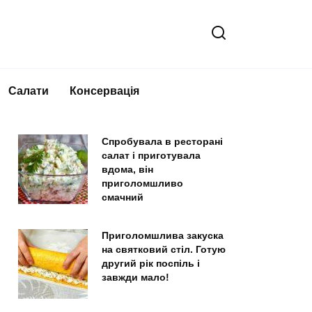
Салати
Консервація
Спробувала в ресторані
салат і приготувала
вдома, він
приголомшливо
смачний
Приголомшлива закуска
на святковий стіл. Готую
другий рік поспіль і
завжди мало!