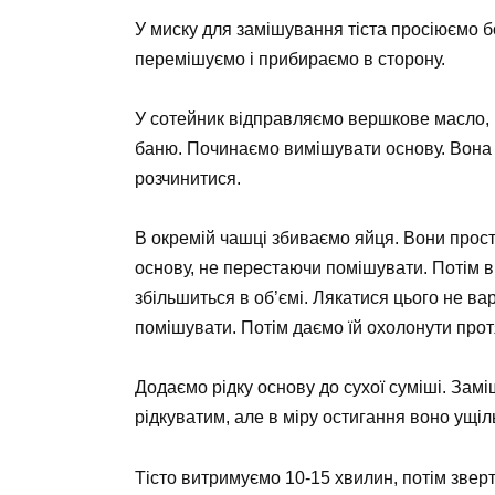
У миску для замішування тіста просіюємо 
перемішуємо і прибираємо в сторону.
У сотейник відправляємо вершкове масло, 
баню. Починаємо вимішувати основу. Вона 
розчинитися.
В окремій чашці збиваємо яйця. Вони прос
основу, не перестаючи помішувати. Потім ві
збільшиться в об’ємі. Лякатися цього не ва
помішувати. Потім даємо їй охолонути прот
Додаємо рідку основу до сухої суміші. Зам
рідкуватим, але в міру остигання воно ущіл
Тісто витримуємо 10-15 хвилин, потім зверт