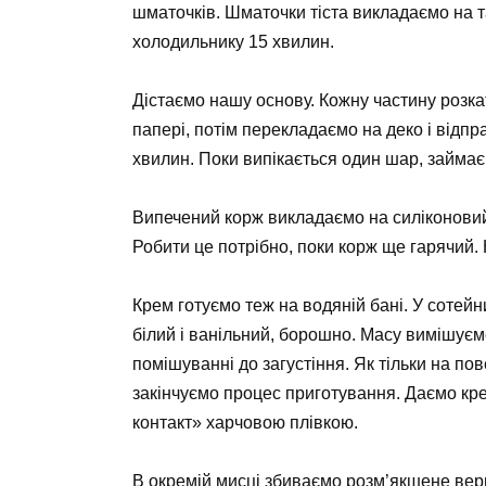
шматочків. Шматочки тіста викладаємо на 
холодильнику 15 хвилин.
Дістаємо нашу основу. Кожну частину роз
папері, потім перекладаємо на деко і відпра
хвилин. Поки випікається один шар, займає
Випечений корж викладаємо на силіконовий 
Робити це потрібно, поки корж ще гарячий.
Крем готуємо теж на водяній бані. У сотейн
білий і ванільний, борошно. Масу вимішуєм
помішуванні до загустіння. Як тільки на по
закінчуємо процес приготування. Даємо кре
контакт» харчовою плівкою.
В окремій мисці збиваємо розм’якшене вер