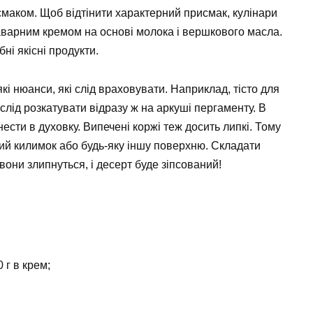
маком. Щоб відтінити характерний присмак, кулінари
варним кремом на основі молока і вершкового масла.
ні якісні продукти.
кі нюанси, які слід враховувати. Наприклад, тісто для
слід розкатувати відразу ж на аркуші пергаменту. В
сти в духовку. Випечені коржі теж досить липкі. Тому
вий килимок або будь-яку іншу поверхню. Складати
они злипнуться, і десерт буде зіпсований!
 г в крем;