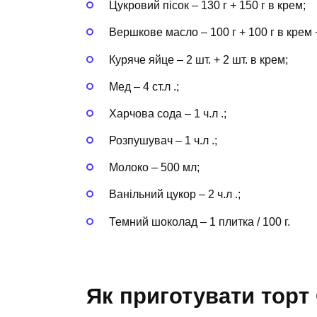
Цукровий пісок – 130 г + 150 г в крем;
Вершкове масло – 100 г + 100 г в крем +
Куряче яйце – 2 шт. + 2 шт. в крем;
Мед – 4 ст.л .;
Харчова сода – 1 ч.л .;
Розпушувач – 1 ч.л .;
Молоко – 500 мл;
Ванільний цукор – 2 ч.л .;
Темний шоколад – 1 плитка / 100 г.
Як приготувати торт