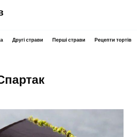
в
ка
Другі страви
Перші страви
Рецепти тортів
Спартак