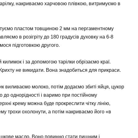
тарілку, накриваємо харчовою плівкою, витримуємо в
катуємо пластом товщиною 2 мм на пергаментному
вляємо в розігріту до 180 градусів духовку на 6-8
мося підготовкою другого.
килимок і за допомогою тарілки обрізаємо краї.
 Крихту не викидати. Вона знадобиться для прикраси.
ик виливаємо молоко, потім додаємо збиті яйця, цукор
о до однорідності і варимо при постійному
верхні крему можна буде прокреслити чітку лінію,
му трохи охолонути, а потім накриваємо його «в
шкове масло. Воно повинно стати пишним і