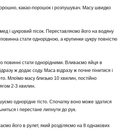
борошно, какао-порошок і розпушувач. Масу швидко
мед і цукровий пісок. Переставляємо його на водяну
повинна стати однорідною, а крупинки цукру повністю
то повинні стати однорідними. Вливаємо яйця в
дразу ж додає соду. Маса відразу ж почне пінитися і
рто. Млоїмо масу близько 10 хвилин, постійно
ягом 2-3 хвилин.
ішуємо однорідне тісто. Спочатку воно може здатися
ьниться і перестане липнути до рук.
аємо його в рулет, який розділяємо на 8 однакових