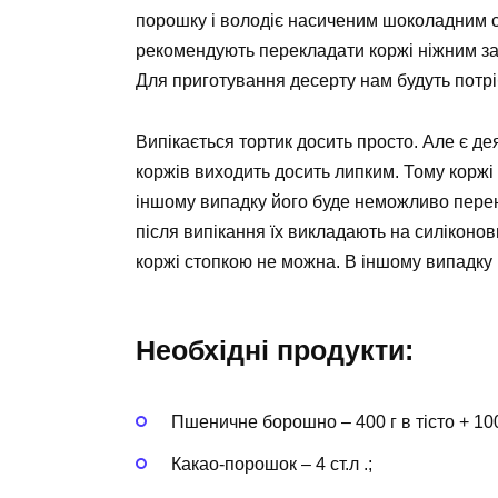
порошку і володіє насиченим шоколадним с
рекомендують перекладати коржі ніжним за
Для приготування десерту нам будуть потріб
Випікається тортик досить просто. Але є дея
коржів виходить досить липким. Тому коржі 
іншому випадку його буде неможливо перене
після випікання їх викладають на силіконо
коржі стопкою не можна. В іншому випадку в
Необхідні продукти:
Пшеничне борошно – 400 г в тісто + 100
Какао-порошок – 4 ст.л .;