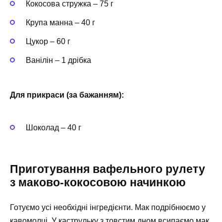
Кокосова стружка – 75 г
Крупа манна – 40 г
Цукор – 60 г
Ванілін – 1 дрібка
Для прикраси (за бажанням):
Шоколад – 40 г
Приготування вафельного рулету
з маково-кокосовою начинкою
Готуємо усі необхідні інгредієнти. Мак подрібнюємо у
кавомолці. У каструльку з товстим дном всипаємо мак