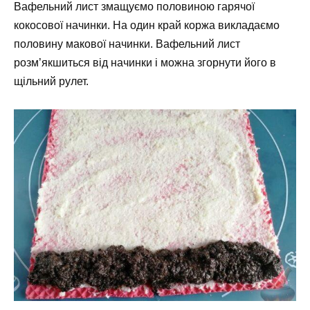
Вафельний лист змащуємо половиною гарячої
кокосової начинки. На один край коржа викладаємо
половину макової начинки. Вафельний лист
розм’якшиться від начинки і можна згорнути його в
щільний рулет.