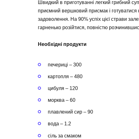
Швидкий в приготуванні легкий грибний су
приємний вершковий присмак і готуватися н
задоволення. На 90% успіх цієї страви зале
гарненько розійтися, повністю розчинившис
Необхідні продукти
печериці – 300
картопля – 480
цибуля – 120
морква – 60
плавлений сир – 90
вода – 1.2
сіль за смаком