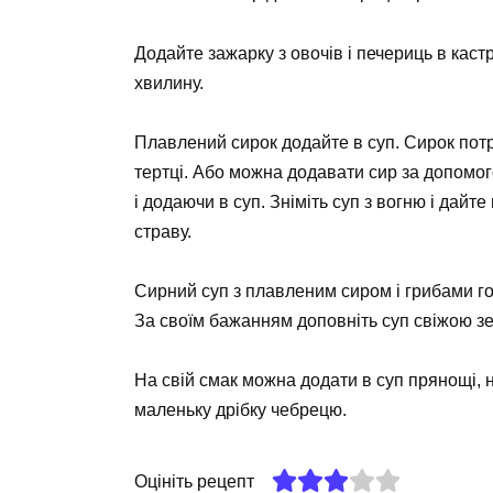
Додайте зажарку з овочів і печериць в каст
хвилину.
Плавлений сирок додайте в суп. Сирок потр
тертці. Або можна додавати сир за допомо
і додаючи в суп. Зніміть суп з вогню і дайт
страву.
Сирний суп з плавленим сиром і грибами го
За своїм бажанням доповніть суп свіжою зе
На свій смак можна додати в суп прянощі, 
маленьку дрібку чебрецю.
Оцініть рецепт