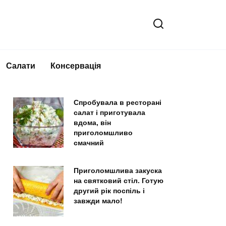
Салати
Консервація
Спробувала в ресторані
салат і приготувала
вдома, він
приголомшливо
смачний
Приголомшлива закуска
на святковий стіл. Готую
другий рік поспіль і
завжди мало!