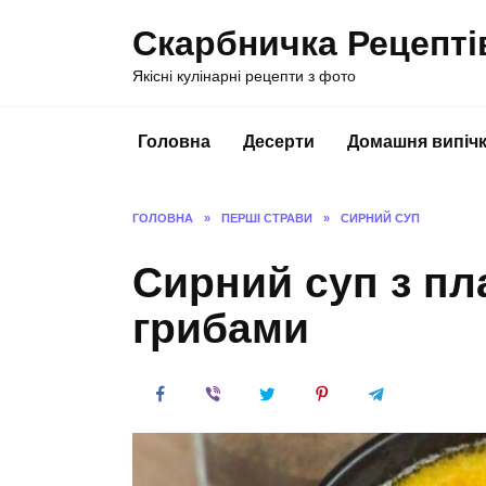
Перейти
Скарбничка Рецепті
до
вмісту
Якісні кулінарні рецепти з фото
Головна
Десерти
Домашня випіч
ГОЛОВНА
»
ПЕРШІ СТРАВИ
»
СИРНИЙ СУП
Сирний суп з пл
грибами