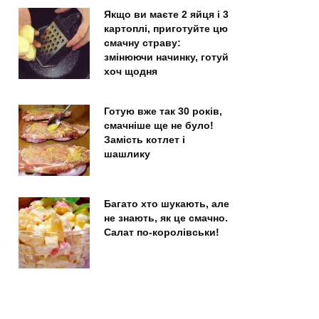
Якщо ви маєте 2 яйця і 3
картоплі, приготуйте цю
смачну страву:
змінюючи начинку, готуй
хоч щодня
Готую вже так 30 років,
смачніше ще не було!
Замість котлет і
шашлику
Багато хто шукають, але
не знають, як це смачно.
Салат по-королівськи!