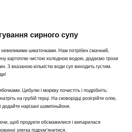
тування сирного супу
о невеликими шматочками. Нам потрібен смачний,
нену картоплю чистою холодною водою, додаємо трохи
ин. З вказаною кількістю води суп виходить густим.
ди!
бочками. Цибулю і моркву почистіть і подрібніть:
тріть на грубій терці. На сковорідці розігрійте олію,
і додайте нарізані шампіньйони.
ючи, щоб продукти обсмажилися і випарилася
овинні злегка підрум’янитися.