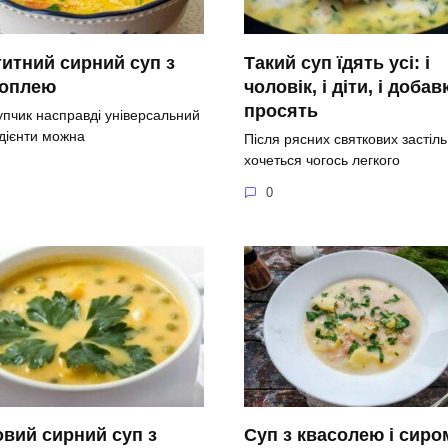
итний сирний суп з
Такий суп їдять усі: і
топлею
чоловік, і діти, і добав
просять
упчик насправді універсальний
едієнти можна
Після рясних святкових застіль
хочеться чогось легкого
0
вий сирний суп з
Суп з квасолею і сиро