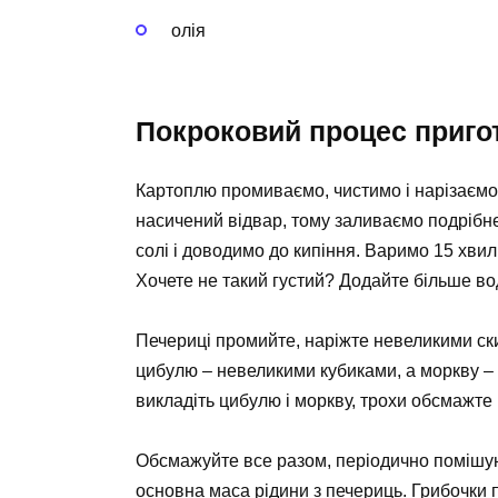
олія
Покроковий процес приго
Картоплю промиваємо, чистимо і нарізаєм
насичений відвар, тому заливаємо подріб
солі і доводимо до кипіння. Варимо 15 хвил
Хочете не такий густий? Додайте більше во
Печериці промийте, наріжте невеликими ски
цибулю – невеликими кубиками, а моркву – на
викладіть цибулю і моркву, трохи обсмажте 
Обсмажуйте все разом, періодично помішу
основна маса рідини з печериць. Грибочки п