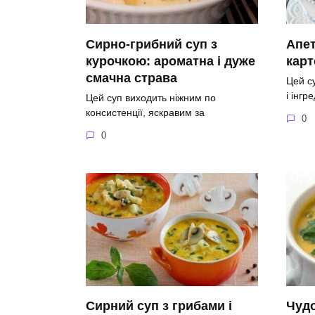
Сирно-грибний суп з
Апет
курочкою: ароматна і дуже
кар
смачна страва
Цей с
і інгр
Цей суп виходить ніжним по
консистенції, яскравим за
0
0
Сирний суп з грибами і
Чудо