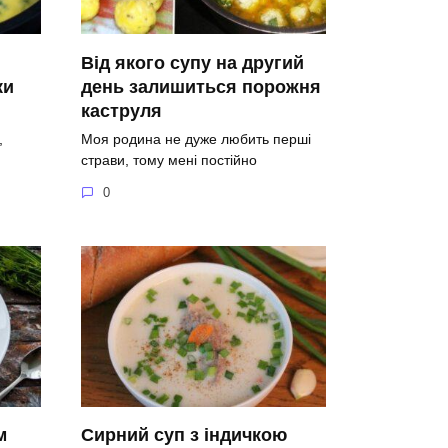
Від якого супу на другий
ки
день залишиться порожня
каструля
,
Моя родина не дуже любить перші
страви, тому мені постійно
0
м
Сирний суп з індичкою