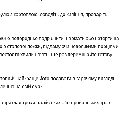
рулю з картоплею, доведіть до кипіння, проваріть
ібно попередньо подрібнити: нарізати або натерти на
гою столової ложки, відламуючи невеликими порціями
е постояти хвилин п’ять. Ще раз перемішайте готову
товий! Найкраще його подавати в гарячому вигляді.
ленню на свій смак.
наприклад трохи італійських або прованських трав,