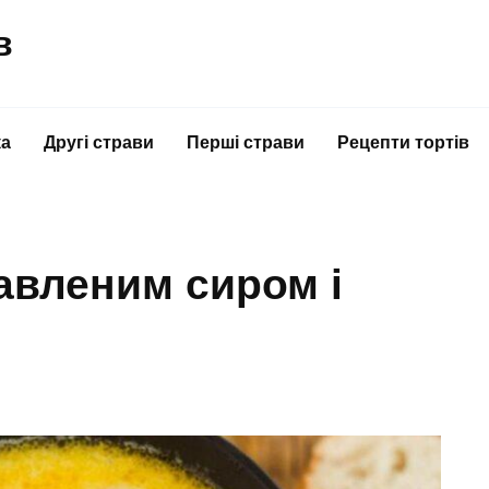
в
ка
Другі страви
Перші страви
Рецепти тортів
авленим сиром і