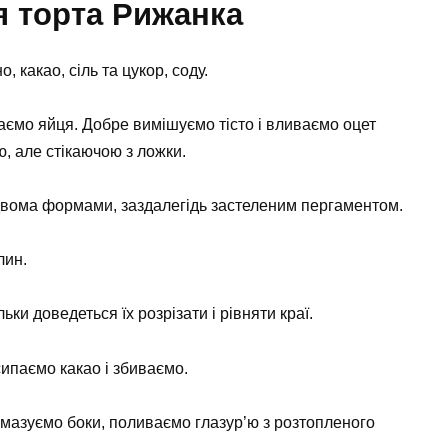
я торта Рижанка
, какао, сіль та цукор, соду.
аємо яйця. Добре вимішуємо тісто і вливаємо оцет
, але стікаючою з ложки.
 двома формами, заздалегідь застеленим пергаментом.
лин.
ьки доведеться їх розрізати і рівняти краї.
ипаємо какао і збиваємо.
мазуємо боки, поливаємо глазур’ю з розтопленого