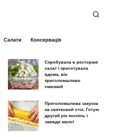
Салати
Консервація
Спробувала в ресторані
салат і приготувала
вдома, він
приголомшливо
смачний
Приголомшлива закуска
на святковий стіл. Готую
другий рік поспіль і
завжди мало!