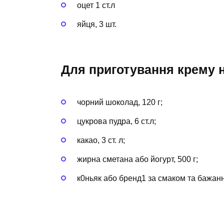
оцет 1 ст.л
яйця, 3 шт.
Для приготування крему н
чорний шоколад, 120 г;
цукрова пудра, 6 ст.л;
какао, 3 ст. л;
жирна сметана або йогурт, 500 г;
к0ньяк або бренд1 за смаком та бажан