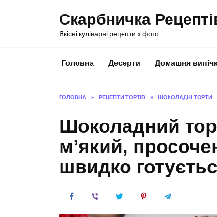
Перейти
Скарбничка Рецепті
до
вмісту
Якісні кулінарні рецепти з фото
Головна
Десерти
Домашня випіч
ГОЛОВНА
»
РЕЦЕПТИ ТОРТІВ
»
ШОКОЛАДНІ ТОРТИ
Шоколадний торт
м’який, просоче
швидко готуєть