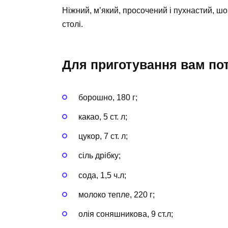
Ніжний, м’який, просочений і пухнастий, ш
столі.
Для приготування вам потр
борошно, 180 г;
какао, 5 ст. л;
цукор, 7 ст. л;
сіль дрібку;
сода, 1,5 ч.л;
молоко тепле, 220 г;
олія соняшникова, 9 ст.л;