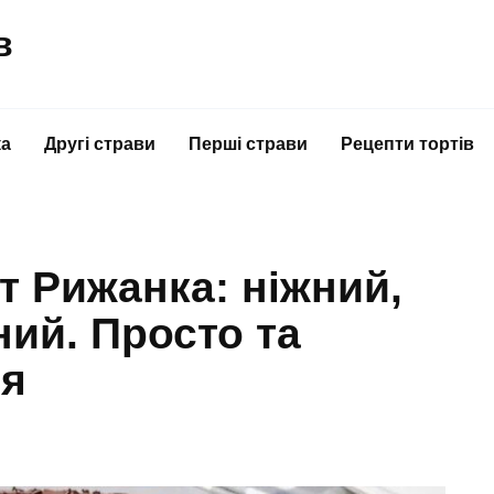
в
ка
Другі страви
Перші страви
Рецепти тортів
 Рижанка: ніжний,
ний. Просто та
ся