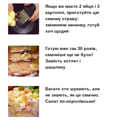
Якщо ви маєте 2 яйця і 3
картоплі, приготуйте цю
смачну страву:
змінюючи начинку, готуй
хоч щодня
Готую вже так 30 років,
смачніше ще не було!
Замість котлет і
шашлику
Багато хто шукають, але
не знають, як це смачно.
Салат по-королівськи!