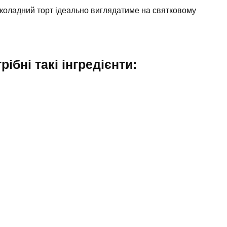
околадний торт ідеально виглядатиме на святковому
ібні такі інгредієнти: