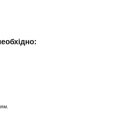
еобхідно:
ням.