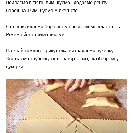
Всипаємо в тісто, вимішуємо і додаємо решту
борошна. Вимішуємо м’яке тісто.
Стіл присипаємо борошном і розкачуємо пласт тіста.
Ріжемо його трикутниками.
На край кожного трикутника викладаємо цукерку.
Згортаємо трубочку і краї загортаємо, як обгортку у
цукерки.