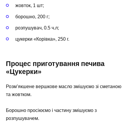
жовток, 1 шт;
борошно, 200 г;
розпушувач, 0.5 ч.л;
цукерки «Корівка», 250 г.
Процес приготування печива
«Цукерки»
Розм’якшене вершкове масло змішуємо зі сметаною
та жовтком.
Борошно просіюємо і частину змішуємо з
розпушувачем.