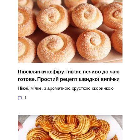
Півсклянки кефіру і ніжне печиво до чаю
готове. Простий рецепт швидкої випічки
Ніжні, м’яке, з ароматною хрусткою скоринкою
1