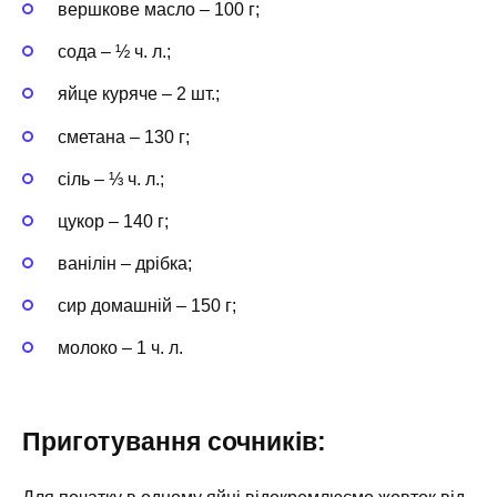
вершкове масло – 100 г;
сода – ½ ч. л.;
яйце куряче – 2 шт.;
сметана – 130 г;
сіль – ⅓ ч. л.;
цукор – 140 г;
ванілін – дрібка;
сир домашній – 150 г;
молоко – 1 ч. л.
Приготування сочників: