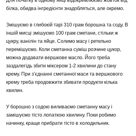
Для початку в одному яйці відокремлюємо жовток від
білка, обидва інгредієнти знадобляться, але окремо.
Змішуємо в глибокій тарі 310 грам борошна та соду. В
іншій мисці змішуємо 100 грам сметани, стільки ж
цукру, ванілін та яйце. Солимо масу і ретельно
перемішуємо. Коли сметанна суміш розчине цукор,
можна додавати вершкове масло. Його треба
заздалегідь збити міксером 1-2 хвилини до стану
крему. При з’єднанні сметанної маси та вершкового
крему треба продовжити збивати продукти кілька
хвилин.
У борошно з содою виливаємо сметанну масу і
замішуємо тісто лопаткою хвилину. Поки робимо
начинку, краще прибрати тісто в холодильник.