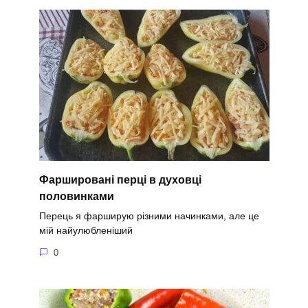
Фаршировані перці в духовці
половинками
Перець я фарширую різними начинками, але це
мій найулюбленіший
0