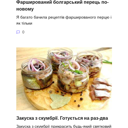
Фарширований болгарський перець по-
новому
Я багато бачила рецептів фаршированого перцю і
як тільки
0
Закуска з скумбрії. Готується на раз-два
Закуска з скумбрії прикрасить будь-який святковий