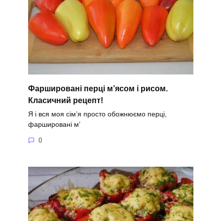
Фаршировані перці м’ясом і рисом.
Класичний рецепт!
Я і вся моя сім’я просто обожнюємо перці,
фаршировані м’
0