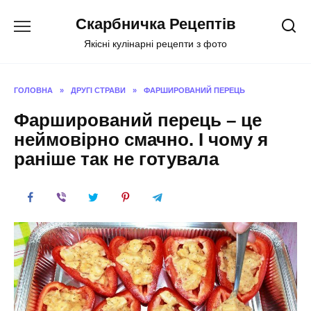
Перейти
Скарбничка Рецептів
до
вмісту
Якісні кулінарні рецепти з фото
ГОЛОВНА
»
ДРУГІ СТРАВИ
»
ФАРШИРОВАНИЙ ПЕРЕЦЬ
Фарширований перець – це
неймовірно смачно. І чому я
раніше так не готувала