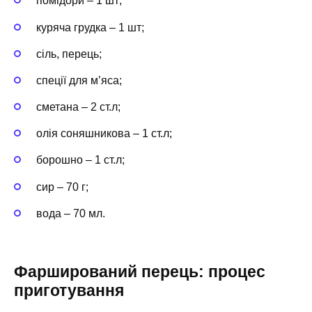
помідори – 1 шт;
куряча грудка – 1 шт;
сіль, перець;
спеції для м’яса;
сметана – 2 ст.л;
олія соняшникова – 1 ст.л;
борошно – 1 ст.л;
сир – 70 г;
вода – 70 мл.
Фарширований перець: процес
приготування