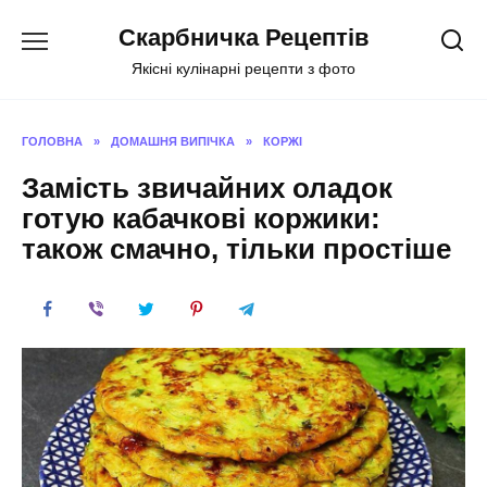
Перейти
Скарбничка Рецептів
до
вмісту
Якісні кулінарні рецепти з фото
ГОЛОВНА
»
ДОМАШНЯ ВИПІЧКА
»
КОРЖІ
Замість звичайних оладок
готую кабачкові коржики:
також смачно, тільки простіше