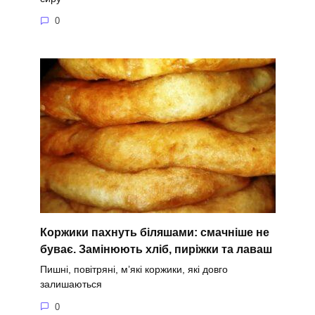
0
Коржики пахнуть біляшами: смачніше не
буває. Замінюють хліб, пиріжки та лаваш
Пишні, повітряні, м’які коржики, які довго
залишаються
0