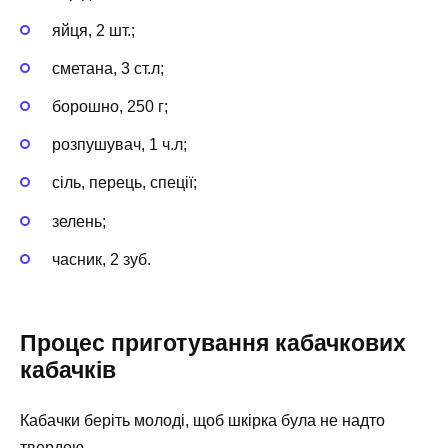
яйця, 2 шт.;
сметана, 3 ст.л;
борошно, 250 г;
розпушувач, 1 ч.л;
сіль, перець, спеції;
зелень;
часник, 2 зуб.
Процес приготування кабачкових
кабачків
Кабачки беріть молоді, щоб шкірка була не надто
твердою.