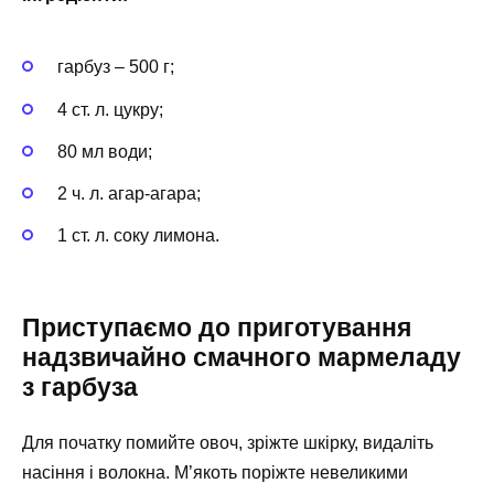
гарбуз – 500 г;
4 ст. л. цукру;
80 мл води;
2 ч. л. агар-агара;
1 ст. л. соку лимона.
Приступаємо до приготування
надзвичайно смачного мармеладу
з гарбуза
Для початку помийте овоч, зріжте шкірку, видаліть
насіння і волокна. М’якоть поріжте невеликими