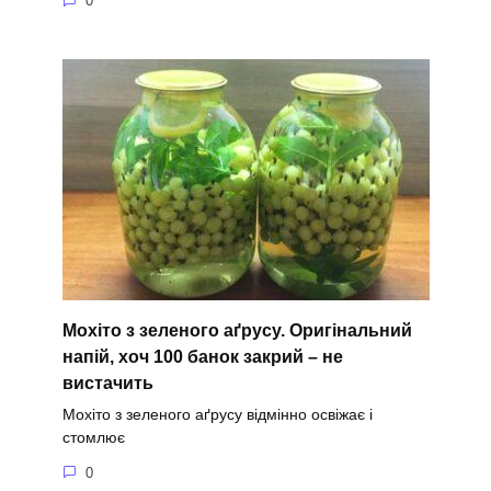
0
Мохіто з зеленого аґрусу. Оригінальний
напій, хоч 100 банок закрий – не
вистачить
Мохіто з зеленого аґрусу відмінно освіжає і
стомлює
0