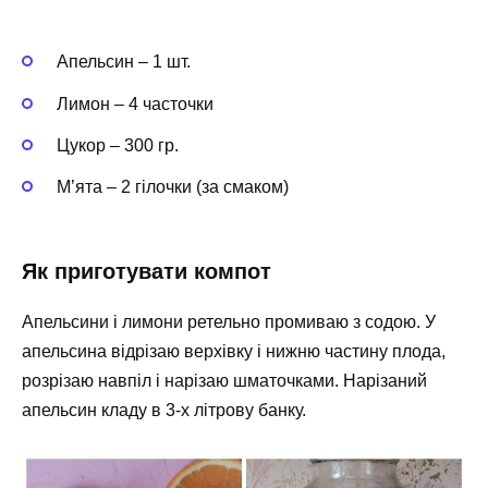
Апельсин – 1 шт.
Лимон – 4 часточки
Цукор – 300 гр.
М’ята – 2 гілочки (за смаком)
Як приготувати компот
Апельсини і лимони ретельно промиваю з содою. У
апельсина відрізаю верхівку і нижню частину плода,
розрізаю навпіл і нарізаю шматочками. Нарізаний
апельсин кладу в 3-х літрову банку.