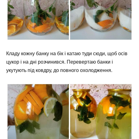
Кладу кожну банку на бік і катаю туди сюди, щоб осів
цукор і на дні розчинився. Перевертаю банки і
укутують під ковдру, до повного охолодження.