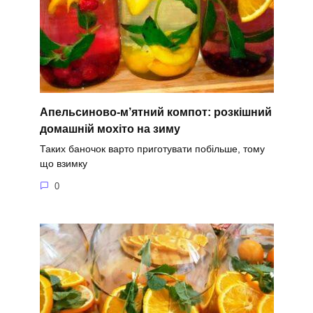
Апельсиново-м’ятний компот: розкішний
домашній мохіто на зиму
Таких баночок варто приготувати побільше, тому
що взимку
0