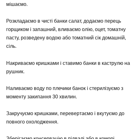
мішаємо.
Розкладаємо в чисті банки салат, додаємо перець
горщиком і запашний, вливаємо олію, оцет, томатну
пасту, розведену водою або томатний сік домашній,
сіль.
Накриваємо кришками і ставимо банки в каструлю на
рушник.
Наливаємо воду по плечики банок і стерилізуємо з
моменту закипання 30 хвилин.
Закручуємо кришками, перевертаємо і вкутуємо до
повного охолодження.
Зберігаємо консервацію в підвалі або в коморі.