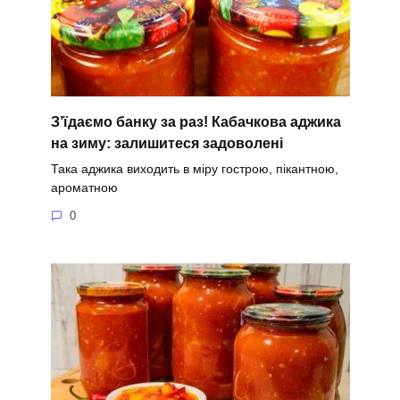
З’їдаємо банку за раз! Кабачкова аджика
на зиму: залишитеся задоволені
Така аджика виходить в міру гострою, пікантною,
ароматною
0