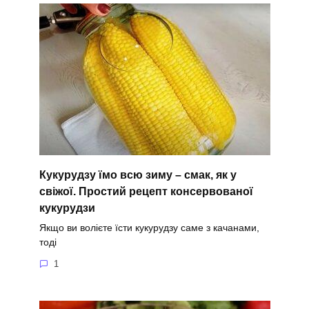
Кукурудзу їмо всю зиму – смак, як у
свіжої. Простий рецепт консервованої
кукурудзи
Якщо ви волієте їсти кукурудзу саме з качанами,
тоді
1