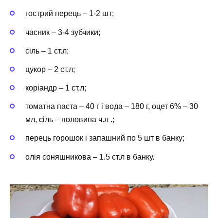
гострий перець – 1-2 шт;
часник – 3-4 зубчики;
сіль – 1 ст.л;
цукор – 2 ст.л;
коріандр – 1 ст.л;
томатна паста – 40 г і вода – 180 г, оцет 6% – 30
мл, сіль – половина ч.л .;
перець горошок і запашний по 5 шт в банку;
олія соняшникова – 1.5 ст.л в банку.