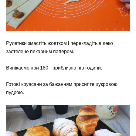
Рулетики змастіть жовтком і перекладіть в деко
застелене пекарним папером.
Випікаємо при 180 ° приблизно пів години.
Готові круасани за бажанням присипте цукровою
пудрою.