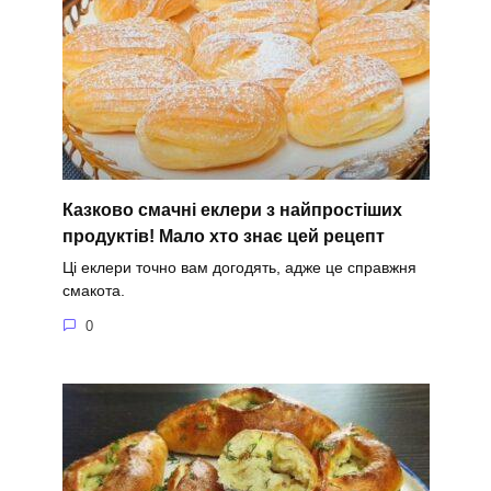
Казково смачні еклери з найпростіших
продуктів! Мало хто знає цей рецепт
Ці еклери точно вам догодять, адже це справжня
смакота.
0