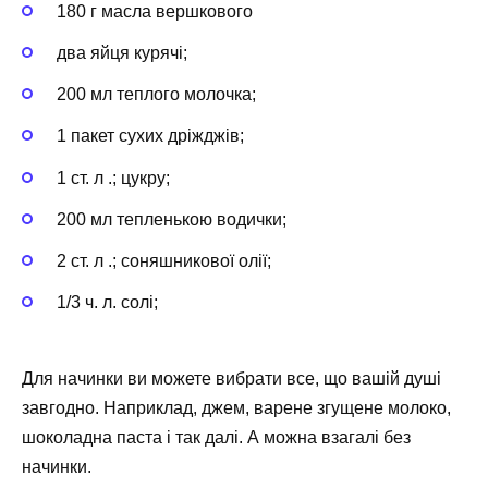
180 г масла вершкового
два яйця курячі;
200 мл теплого молочка;
1 пакет сухих дріжджів;
1 ст. л .; цукру;
200 мл тепленькою водички;
2 ст. л .; соняшникової олії;
1/3 ч. л. солі;
Для начинки ви можете вибрати все, що вашій душі
завгодно. Наприклад, джем, варене згущене молоко,
шоколадна паста і так далі. А можна взагалі без
начинки.